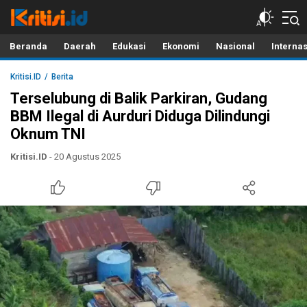
Kritisi.ID
Kritik untuk Negeri!
Beranda
Daerah
Edukasi
Ekonomi
Nasional
Interna
Kritisi.ID
Berita
Terselubung di Balik Parkiran, Gudang
BBM Ilegal di Aurduri Diduga Dilindungi
Oknum TNI
Kritisi.ID
- 20 Agustus 2025