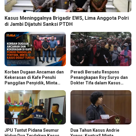
Kasus Meninggalnya Brigadir EWS, Lima Anggota Polri
di Jambi Dijatuhi Sanksi PTDH
Korban Dugaan Ancaman dan
Peradi Bersatu Respons
Kekerasan di Kafe Penuhi
Penangkapan Roy Suryo dan
Panggilan Penyidik, Minta
Dokter Tifa dalam Kasus
Kasus Diusut Tuntas
Dugaan Ijazah Palsu Jokowi
JPU Tuntut Pidana Seumur
Dua Tahun Kasus Andrie
Hidup Dua Terdakwa Kasus
Yunus: KontraS Minta