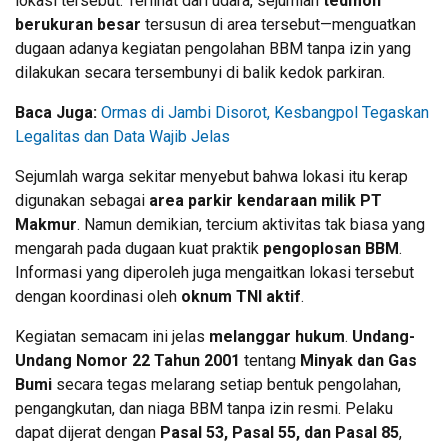
lokasi tersebut. Terlihat dari udara, sejumlah
tedmon
berukuran besar
tersusun di area tersebut—menguatkan
dugaan adanya kegiatan pengolahan BBM tanpa izin yang
dilakukan secara tersembunyi di balik kedok parkiran.
Baca Juga:
Ormas di Jambi Disorot, Kesbangpol Tegaskan
Legalitas dan Data Wajib Jelas
Sejumlah warga sekitar menyebut bahwa lokasi itu kerap
digunakan sebagai
area parkir kendaraan milik PT
Makmur
. Namun demikian, tercium aktivitas tak biasa yang
mengarah pada dugaan kuat praktik
pengoplosan BBM
.
Informasi yang diperoleh juga mengaitkan lokasi tersebut
dengan koordinasi oleh
oknum TNI aktif
.
Kegiatan semacam ini jelas
melanggar hukum
.
Undang-
Undang Nomor 22 Tahun 2001
tentang
Minyak dan Gas
Bumi
secara tegas melarang setiap bentuk pengolahan,
pengangkutan, dan niaga BBM tanpa izin resmi. Pelaku
dapat dijerat dengan
Pasal 53, Pasal 55, dan Pasal 85
,