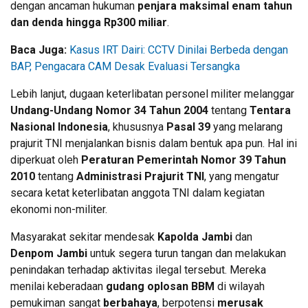
dengan ancaman hukuman
penjara maksimal enam tahun
dan denda hingga Rp300 miliar
.
Baca Juga:
Kasus IRT Dairi: CCTV Dinilai Berbeda dengan
BAP, Pengacara CAM Desak Evaluasi Tersangka
Lebih lanjut, dugaan keterlibatan personel militer melanggar
Undang-Undang Nomor 34 Tahun 2004
tentang
Tentara
Nasional Indonesia
, khususnya
Pasal 39
yang melarang
prajurit TNI menjalankan bisnis dalam bentuk apa pun. Hal ini
diperkuat oleh
Peraturan Pemerintah Nomor 39 Tahun
2010
tentang
Administrasi Prajurit TNI
, yang mengatur
secara ketat keterlibatan anggota TNI dalam kegiatan
ekonomi non-militer.
Masyarakat sekitar mendesak
Kapolda Jambi
dan
Denpom Jambi
untuk segera turun tangan dan melakukan
penindakan terhadap aktivitas ilegal tersebut. Mereka
menilai keberadaan
gudang oplosan BBM
di wilayah
pemukiman sangat
berbahaya
, berpotensi
merusak