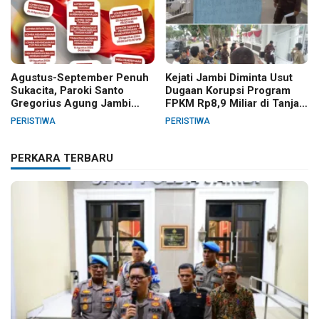
Agustus-September Penuh
Kejati Jambi Diminta Usut
Sukacita, Paroki Santo
Dugaan Korupsi Program
Gregorius Agung Jambi
FPKM Rp8,9 Miliar di Tanjab
Gelar Berbagai Kegiatan
Barat
PERISTIWA
PERISTIWA
HUT RI dan HUT Paroki
PERKARA TERBARU