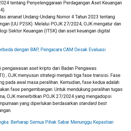
 2024 tentang Penyelenggaraan Perdagangan Aset Keuangan
4).
 atas amanat Undang-Undang Nomor 4 Tahun 2023 tentang
gan (UU P2SK). Melalui POJK 27/2024, OJK mengatur dan
gi Sektor Keuangan (ITSK) dan aset keuangan digital
 Berbeda dengan BAP, Pengacara CAM Desak Evaluasi
si pengawasan aset kripto dari Badan Pengawas
 , OJK menyusun strategi menjadi tiga fase transisi. Fase
g pada awal masa peralihan. Kemudian, fase kedua adalah
pakan fase pengembangan. Untuk mendukung peralihan tugas
rtama, OJK menerbitkan POJK 27/2024 yang mengadopsi
mpurnaan yang diperlukan berdasarkan
standard best
angan.
ngka: Berharap Semua Pihak Sabar Menunggu Kepastian