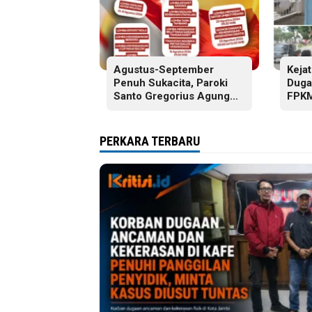
Agustus-September
Keja
Penuh Sukacita, Paroki
Duga
Santo Gregorius Agung
FPKM
Jambi Gelar Berbagai
Tanj
Kegiatan HUT RI dan HUT
Paroki
PERKARA TERBARU