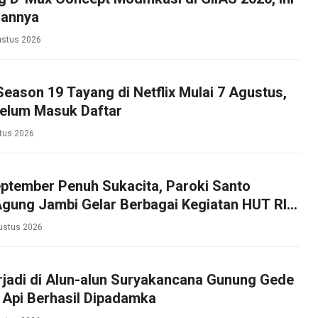
hannya
ustus 2026
 Season 19 Tayang di Netflix Mulai 7 Agustus,
Belum Masuk Daftar
tus 2026
ptember Penuh Sukacita, Paroki Santo
Agung Jambi Gelar Berbagai Kegiatan HUT RI
roki
ustus 2026
rjadi di Alun-alun Suryakancana Gunung Gede
 Api Berhasil Dipadamka