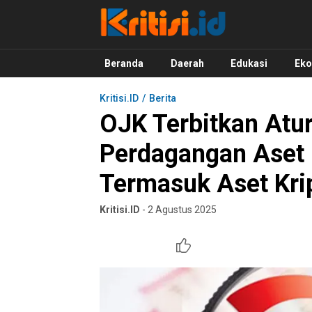
Kritisi.ID
Kritik untuk Negeri!
Beranda
Daerah
Edukasi
Ek
Kritisi.ID
Berita
OJK Terbitkan Atu
Perdagangan Aset 
Termasuk Aset Kri
Kritisi.ID
- 2 Agustus 2025