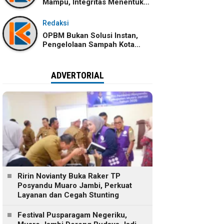
Mampu, Integritas Menentukan
Ke Mana Kemampuan Itu
Dibawa
Redaksi
OPBM Bukan Solusi Instan,
Pengelolaan Sampah Kota
Jambi Tetap Membutuhkan
Kolaborasi
ADVERTORIAL
Ririn Novianty Buka Raker TP
Posyandu Muaro Jambi, Perkuat
Layanan dan Cegah Stunting
Festival Pusparagam Negeriku,