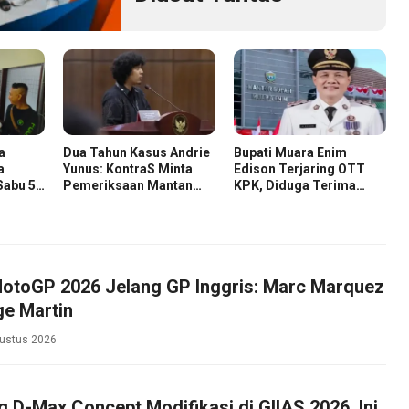
a
Dua Tahun Kasus Andrie
Bupati Muara Enim
a
Yunus: KontraS Minta
Edison Terjaring OTT
Sabu 58
Pemeriksaan Mantan
KPK, Diduga Terima
Pejabat TNI
Suap Terkait Pengadaan
di Pemkab
otoGP 2026 Jelang GP Inggris: Marc Marquez
e Martin
ustus 2026
g D-Max Concept Modifikasi di GIIAS 2026, Ini