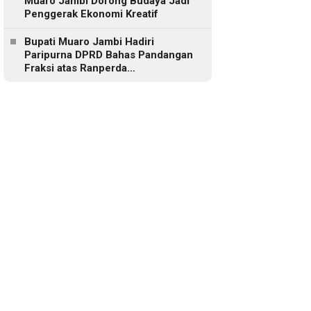
Muaro Jambi Dorong Budaya Jadi
Penggerak Ekonomi Kreatif
Bupati Muaro Jambi Hadiri
Paripurna DPRD Bahas Pandangan
Fraksi atas Ranperda
Pertanggungjawaban APBD 2025