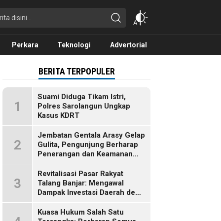
Perkara
Teknologi
Advertorial
BERITA TERPOPULER
Suami Diduga Tikam Istri,
1
Polres Sarolangun Ungkap
Kasus KDRT
Jembatan Gentala Arasy Gelap
2
Gulita, Pengunjung Berharap
Penerangan dan Keamanan
Segera Dibenahi
Revitalisasi Pasar Rakyat
3
Talang Banjar: Mengawal
Dampak Investasi Daerah demi
Ekonomi Berkelanjutan
Kuasa Hukum Salah Satu