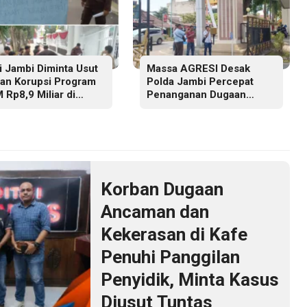
ti Jambi Diminta Usut
Massa AGRESI Desak
an Korupsi Program
Polda Jambi Percepat
 Rp8,9 Miliar di
Penanganan Dugaan
ab Barat
Pelanggaran Hak Cipta
Buku Hukum Adat Melayu
Jambi
Korban Dugaan
Ancaman dan
Kekerasan di Kafe
Penuhi Panggilan
Penyidik, Minta Kasus
Diusut Tuntas