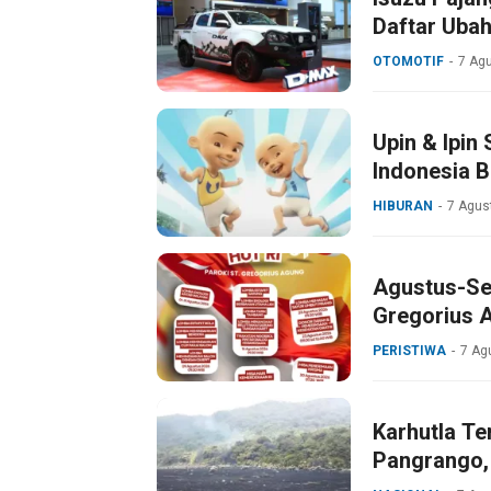
Daftar Uba
OTOMOTIF
7 Ag
Upin & Ipin
Indonesia 
HIBURAN
7 Agus
Agustus-Se
Gregorius 
dan HUT Pa
PERISTIWA
7 Ag
Karhutla Te
Pangrango,