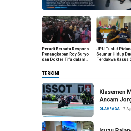
Peradi Bersatu Respons
JPU Tuntut Pidan
Penangkapan Roy Suryo
Seumur Hidup Du
dan Dokter Tifa dalam
Terdakwa Kasus 
Kasus Dugaan Ijazah
Kg
Palsu Jokowi
TERKINI
Klasemen M
Ancam Jorg
OLAHRAGA
7 Ag
Isuzu Pajan