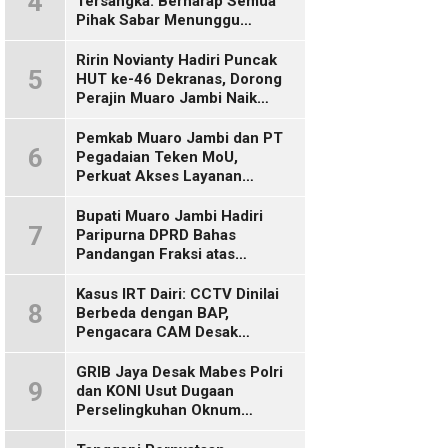
4
Tersangka: Berharap Semua
Pihak Sabar Menunggu
Kepastian Hukum
Ririn Novianty Hadiri Puncak
5
HUT ke-46 Dekranas, Dorong
Perajin Muaro Jambi Naik
Kelas
Pemkab Muaro Jambi dan PT
6
Pegadaian Teken MoU,
Perkuat Akses Layanan
Keuangan bagi Masyarakat
Bupati Muaro Jambi Hadiri
7
Paripurna DPRD Bahas
Pandangan Fraksi atas
Ranperda
Pertanggungjawaban APBD
Kasus IRT Dairi: CCTV Dinilai
8
2025
Berbeda dengan BAP,
Pengacara CAM Desak
Evaluasi Tersangka
GRIB Jaya Desak Mabes Polri
9
dan KONI Usut Dugaan
Perselingkuhan Oknum
Perwira Polda Jambi