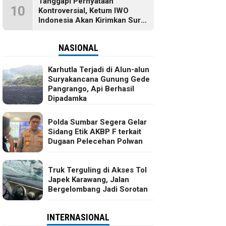
Tanggapi Pernyataan
10
Kontroversial, Ketum IWO
Indonesia Akan Kirimkan Surat
dan Ingin Temui Hotman Paris
NASIONAL
Karhutla Terjadi di Alun-alun
Suryakancana Gunung Gede
Pangrango, Api Berhasil
Dipadamka
Polda Sumbar Segera Gelar
Sidang Etik AKBP F terkait
Dugaan Pelecehan Polwan
Truk Terguling di Akses Tol
Japek Karawang, Jalan
Bergelombang Jadi Sorotan
INTERNASIONAL