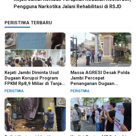
Pengguna Narkotika Jalani Rehabilitasi di RSJD
PERISTIWA TERBARU
Kejati Jambi Diminta Usut
Massa AGRESI Desak Polda
Dugaan Korupsi Program
Jambi Percepat
FPKM Rp8,9 Miliar di Tanjab
Penanganan Dugaan
Barat
Pelanggaran Hak Cipta Buku
PERISTIWA
PERISTIWA
Hukum Adat Melayu Jambi