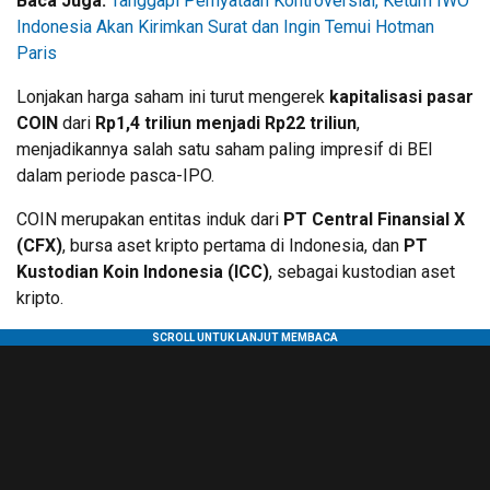
Baca Juga:
Tanggapi Pernyataan Kontroversial, Ketum IWO
Indonesia Akan Kirimkan Surat dan Ingin Temui Hotman
Paris
Lonjakan harga saham ini turut mengerek
kapitalisasi pasar
COIN
dari
Rp1,4 triliun menjadi Rp22 triliun
,
menjadikannya salah satu saham paling impresif di BEI
dalam periode pasca-IPO.
COIN merupakan entitas induk dari
PT Central Finansial X
(CFX)
, bursa aset kripto pertama di Indonesia, dan
PT
Kustodian Koin Indonesia (ICC)
, sebagai kustodian aset
kripto.