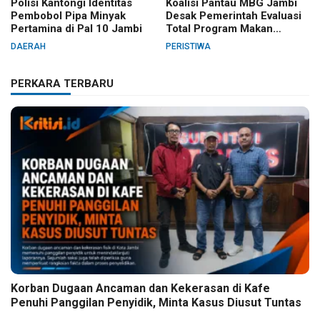
Polisi Kantongi Identitas
Koalisi Pantau MBG Jambi
Pembobol Pipa Minyak
Desak Pemerintah Evaluasi
Pertamina di Pal 10 Jambi
Total Program Makan
Bergizi Gratis
DAERAH
PERISTIWA
PERKARA TERBARU
Korban Dugaan Ancaman dan Kekerasan di Kafe
Penuhi Panggilan Penyidik, Minta Kasus Diusut Tuntas