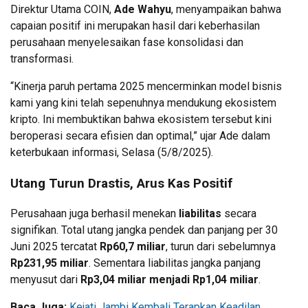
Direktur Utama COIN,
Ade Wahyu
, menyampaikan bahwa
capaian positif ini merupakan hasil dari keberhasilan
perusahaan menyelesaikan fase konsolidasi dan
transformasi.
“Kinerja paruh pertama 2025 mencerminkan model bisnis
kami yang kini telah sepenuhnya mendukung ekosistem
kripto. Ini membuktikan bahwa ekosistem tersebut kini
beroperasi secara efisien dan optimal,” ujar Ade dalam
keterbukaan informasi, Selasa (5/8/2025).
Utang Turun Drastis, Arus Kas Positif
Perusahaan juga berhasil menekan
liabilitas
secara
signifikan. Total utang jangka pendek dan panjang per 30
Juni 2025 tercatat
Rp60,7 miliar
, turun dari sebelumnya
Rp231,95 miliar
. Sementara liabilitas jangka panjang
menyusut dari
Rp3,04 miliar menjadi Rp1,04 miliar
.
Baca Juga:
Kejati Jambi Kembali Terapkan Keadilan