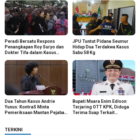
Peradi Bersatu Respons
JPU Tuntut Pidana Seumur
Penangkapan Roy Suryo dan
Hidup Dua Terdakwa Kasus
Dokter Tifa dalam Kasus
Sabu 58 Kg
Dugaan Ijazah Palsu Jokowi
Dua Tahun Kasus Andrie
Bupati Muara Enim Edison
Yunus: KontraS Minta
Terjaring OTT KPK, Diduga
Pemeriksaan Mantan Pejabat
Terima Suap Terkait
TNI
Pengadaan di Pemkab
TERKINI