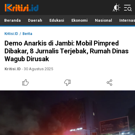
Kritisi.ID
Kritik untuk Negeri!
Beranda
Daerah
Edukasi
Ekonomi
Nasional
Interna
Kritisi.ID
Berita
Demo Anarkis di Jambi: Mobil Pimpred
Dibakar, 8 Jurnalis Terjebak, Rumah Dinas
Wagub Dirusak
Kritisi.ID
- 30 Agustus 2025