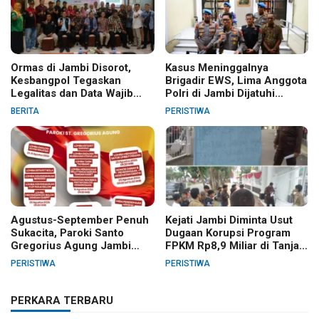
Ormas di Jambi Disorot,
Kasus Meninggalnya
Kesbangpol Tegaskan
Brigadir EWS, Lima Anggota
Legalitas dan Data Wajib
Polri di Jambi Dijatuhi
Jelas
Sanksi PTDH
BERITA
PERISTIWA
Agustus-September Penuh
Kejati Jambi Diminta Usut
Sukacita, Paroki Santo
Dugaan Korupsi Program
Gregorius Agung Jambi
FPKM Rp8,9 Miliar di Tanjab
Gelar Berbagai Kegiatan
Barat
PERISTIWA
PERISTIWA
HUT RI dan HUT Paroki
PERKARA TERBARU