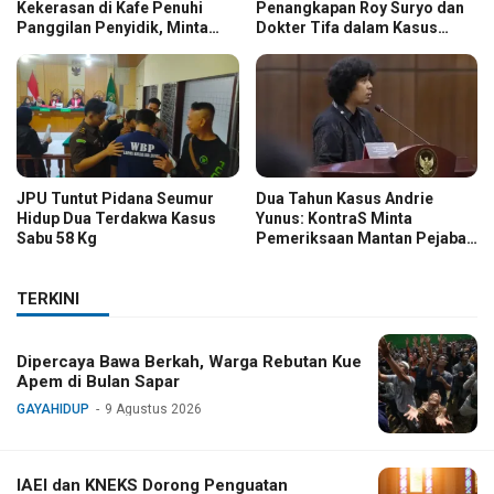
Kekerasan di Kafe Penuhi
Penangkapan Roy Suryo dan
Panggilan Penyidik, Minta
Dokter Tifa dalam Kasus
Kasus Diusut Tuntas
Dugaan Ijazah Palsu Jokowi
JPU Tuntut Pidana Seumur
Dua Tahun Kasus Andrie
Hidup Dua Terdakwa Kasus
Yunus: KontraS Minta
Sabu 58 Kg
Pemeriksaan Mantan Pejabat
TNI
TERKINI
Dipercaya Bawa Berkah, Warga Rebutan Kue
Apem di Bulan Sapar
GAYAHIDUP
9 Agustus 2026
IAEI dan KNEKS Dorong Penguatan