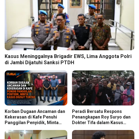
Kasus Meninggalnya Brigadir EWS, Lima Anggota Polri
di Jambi Dijatuhi Sanksi PTDH
Korban Dugaan Ancaman dan
Peradi Bersatu Respons
Kekerasan di Kafe Penuhi
Penangkapan Roy Suryo dan
Panggilan Penyidik, Minta
Dokter Tifa dalam Kasus
Kasus Diusut Tuntas
Dugaan Ijazah Palsu Jokowi