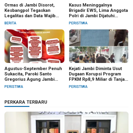
Ormas di Jambi Disorot,
Kasus Meninggalnya
Kesbangpol Tegaskan
Brigadir EWS, Lima Anggota
Legalitas dan Data Wajib
Polri di Jambi Dijatuhi
Jelas
Sanksi PTDH
BERITA
PERISTIWA
Agustus-September Penuh
Kejati Jambi Diminta Usut
Sukacita, Paroki Santo
Dugaan Korupsi Program
Gregorius Agung Jambi
FPKM Rp8,9 Miliar di Tanjab
Gelar Berbagai Kegiatan
Barat
PERISTIWA
PERISTIWA
HUT RI dan HUT Paroki
PERKARA TERBARU