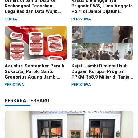
Ormas di Jambi Disorot,
Kasus Meninggalnya
Kesbangpol Tegaskan
Brigadir EWS, Lima Anggota
Legalitas dan Data Wajib
Polri di Jambi Dijatuhi
Jelas
Sanksi PTDH
BERITA
PERISTIWA
Agustus-September Penuh
Kejati Jambi Diminta Usut
Sukacita, Paroki Santo
Dugaan Korupsi Program
Gregorius Agung Jambi
FPKM Rp8,9 Miliar di Tanjab
Gelar Berbagai Kegiatan
Barat
PERISTIWA
PERISTIWA
HUT RI dan HUT Paroki
PERKARA TERBARU