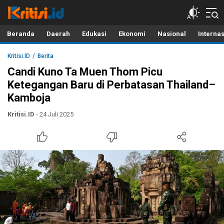
Kritisi.ID
Kritik untuk Negeri!
Beranda
Daerah
Edukasi
Ekonomi
Nasional
Interna
Kritisi.ID
Berita
Candi Kuno Ta Muen Thom Picu
Ketegangan Baru di Perbatasan Thailand–
Kamboja
Kritisi.ID
- 24 Juli 2025