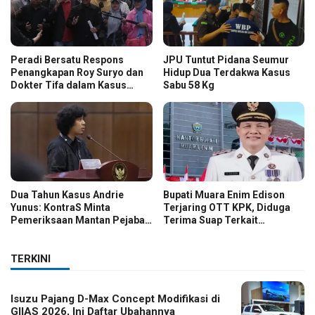
Peradi Bersatu Respons
JPU Tuntut Pidana Seumur
Penangkapan Roy Suryo dan
Hidup Dua Terdakwa Kasus
Dokter Tifa dalam Kasus
Sabu 58 Kg
Dugaan Ijazah Palsu Jokowi
Dua Tahun Kasus Andrie
Bupati Muara Enim Edison
Yunus: KontraS Minta
Terjaring OTT KPK, Diduga
Pemeriksaan Mantan Pejabat
Terima Suap Terkait
TNI
Pengadaan di Pemkab
TERKINI
Isuzu Pajang D-Max Concept Modifikasi di
GIIAS 2026, Ini Daftar Ubahannya