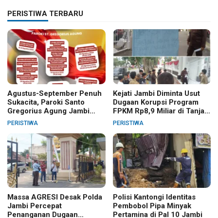
PERISTIWA TERBARU
Agustus-September Penuh
Kejati Jambi Diminta Usut
Sukacita, Paroki Santo
Dugaan Korupsi Program
Gregorius Agung Jambi
FPKM Rp8,9 Miliar di Tanjab
Gelar Berbagai Kegiatan
Barat
PERISTIWA
PERISTIWA
HUT RI dan HUT Paroki
Massa AGRESI Desak Polda
Polisi Kantongi Identitas
Jambi Percepat
Pembobol Pipa Minyak
Penanganan Dugaan
Pertamina di Pal 10 Jambi