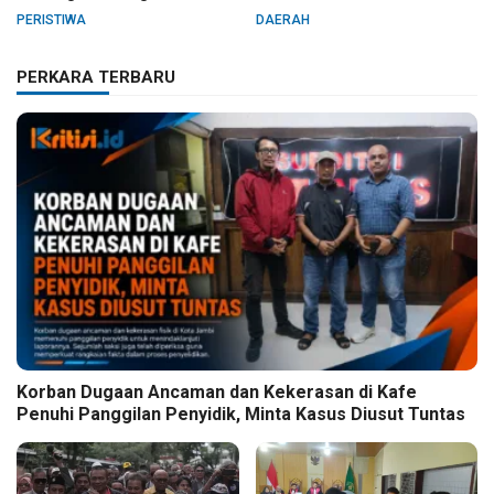
Pelanggaran Hak Cipta Buku
PERISTIWA
DAERAH
Hukum Adat Melayu Jambi
PERKARA TERBARU
Korban Dugaan Ancaman dan Kekerasan di Kafe
Penuhi Panggilan Penyidik, Minta Kasus Diusut Tuntas