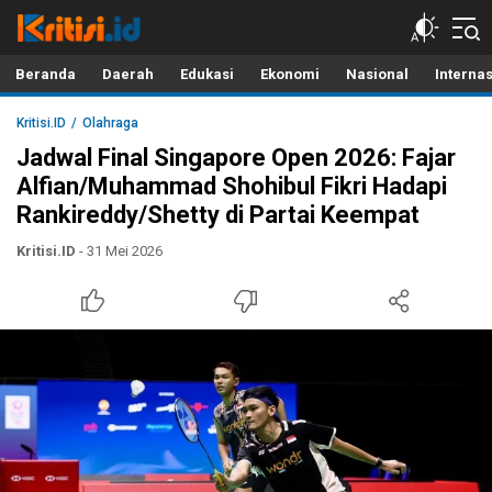
Kritisi.ID
Kritik untuk Negeri!
Beranda
Daerah
Edukasi
Ekonomi
Nasional
Interna
Kritisi.ID
Olahraga
Jadwal Final Singapore Open 2026: Fajar
Alfian/Muhammad Shohibul Fikri Hadapi
Rankireddy/Shetty di Partai Keempat
Kritisi.ID
- 31 Mei 2026