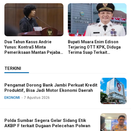
Dugaan Ijazah Palsu Jokowi
Dua Tahun Kasus Andrie
Bupati Muara Enim Edison
Yunus: KontraS Minta
Terjaring OTT KPK, Diduga
Pemeriksaan Mantan Pejabat
Terima Suap Terkait
TNI
Pengadaan di Pemkab
TERKINI
Pengamat Dorong Bank Jambi Perkuat Kredit
Produktif, Bisa Jadi Motor Ekonomi Daerah
EKONOMI
7 Agustus 2026
Polda Sumbar Segera Gelar Sidang Etik
AKBP F terkait Dugaan Pelecehan Polwan