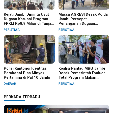
Kejati Jambi Diminta Usut
Massa AGRESI Desak Polda
Dugaan Korupsi Program
Jambi Percepat
FPKM Rp8,9 Miliar di Tanjab
Penanganan Dugaan
Barat
Pelanggaran Hak Cipta Buku
PERISTIWA
PERISTIWA
Hukum Adat Melayu Jambi
Polisi Kantongi Identitas
Koalisi Pantau MBG Jambi
Pembobol Pipa Minyak
Desak Pemerintah Evaluasi
Pertamina di Pal 10 Jambi
Total Program Makan
Bergizi Gratis
DAERAH
PERISTIWA
PERKARA TERBARU