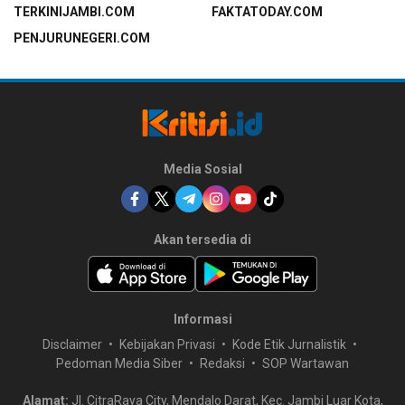
TERKINIJAMBI.COM
FAKTATODAY.COM
PENJURUNEGERI.COM
Media Sosial
Akan tersedia di
Informasi
Disclaimer
Kebijakan Privasi
Kode Etik Jurnalistik
Pedoman Media Siber
Redaksi
SOP Wartawan
Alamat:
Jl. CitraRaya City, Mendalo Darat, Kec. Jambi Luar Kota,