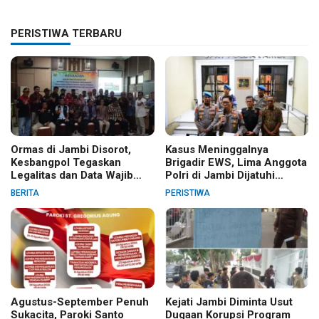
PERISTIWA TERBARU
Ormas di Jambi Disorot,
Kasus Meninggalnya
Kesbangpol Tegaskan
Brigadir EWS, Lima Anggota
Legalitas dan Data Wajib
Polri di Jambi Dijatuhi
Jelas
Sanksi PTDH
BERITA
PERISTIWA
Agustus-September Penuh
Kejati Jambi Diminta Usut
Sukacita, Paroki Santo
Dugaan Korupsi Program