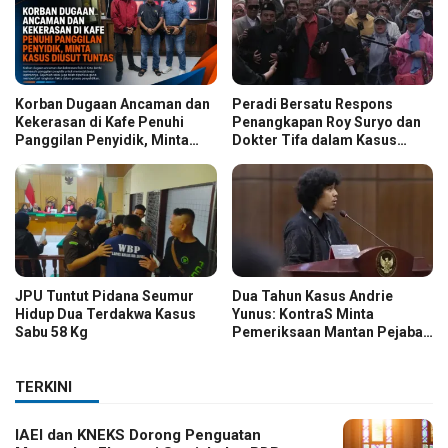
Korban Dugaan Ancaman dan
Peradi Bersatu Respons
Kekerasan di Kafe Penuhi
Penangkapan Roy Suryo dan
Panggilan Penyidik, Minta
Dokter Tifa dalam Kasus
Kasus Diusut Tuntas
Dugaan Ijazah Palsu Jokowi
JPU Tuntut Pidana Seumur
Dua Tahun Kasus Andrie
Hidup Dua Terdakwa Kasus
Yunus: KontraS Minta
Sabu 58 Kg
Pemeriksaan Mantan Pejabat
TNI
TERKINI
IAEI dan KNEKS Dorong Penguatan