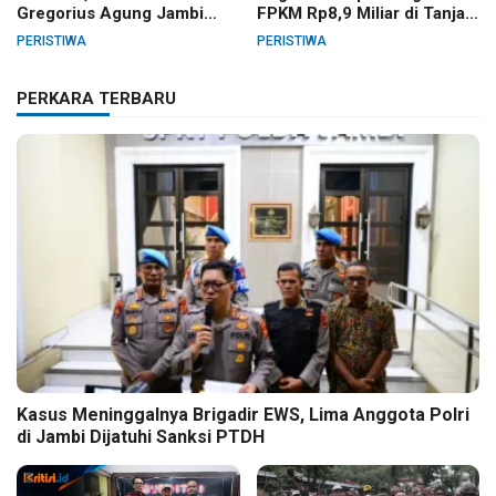
Gregorius Agung Jambi
FPKM Rp8,9 Miliar di Tanjab
Gelar Berbagai Kegiatan
Barat
PERISTIWA
PERISTIWA
HUT RI dan HUT Paroki
PERKARA TERBARU
Kasus Meninggalnya Brigadir EWS, Lima Anggota Polri
di Jambi Dijatuhi Sanksi PTDH