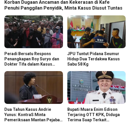
Korban Dugaan Ancaman dan Kekerasan di Kafe
Penuhi Panggilan Penyidik, Minta Kasus Diusut Tuntas
Peradi Bersatu Respons
JPU Tuntut Pidana Seumur
Penangkapan Roy Suryo dan
Hidup Dua Terdakwa Kasus
Dokter Tifa dalam Kasus
Sabu 58 Kg
Dugaan Ijazah Palsu Jokowi
Dua Tahun Kasus Andrie
Bupati Muara Enim Edison
Yunus: KontraS Minta
Terjaring OTT KPK, Diduga
Pemeriksaan Mantan Pejabat
Terima Suap Terkait
TNI
Pengadaan di Pemkab