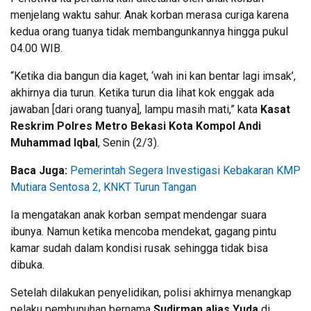
menjelang waktu sahur. Anak korban merasa curiga karena
kedua orang tuanya tidak membangunkannya hingga pukul
04.00 WIB.
“Ketika dia bangun dia kaget, ‘wah ini kan bentar lagi imsak’,
akhirnya dia turun. Ketika turun dia lihat kok enggak ada
jawaban [dari orang tuanya], lampu masih mati,” kata
Kasat
Reskrim Polres Metro Bekasi Kota Kompol Andi
Muhammad Iqbal
, Senin (2/3).
Baca Juga:
Pemerintah Segera Investigasi Kebakaran KMP
Mutiara Sentosa 2, KNKT Turun Tangan
Ia mengatakan anak korban sempat mendengar suara
ibunya. Namun ketika mencoba mendekat, gagang pintu
kamar sudah dalam kondisi rusak sehingga tidak bisa
dibuka.
Setelah dilakukan penyelidikan, polisi akhirnya menangkap
pelaku pembunuhan bernama
Sudirman alias Yuda
di