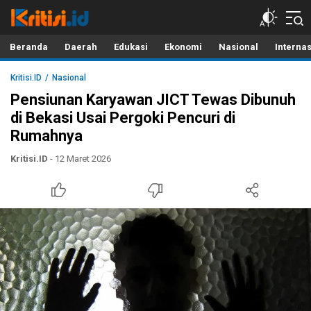
Kritisi.ID
Kritik untuk Negeri!
Beranda
Daerah
Edukasi
Ekonomi
Nasional
Interna
Kritisi.ID
Nasional
Pensiunan Karyawan JICT Tewas Dibunuh
di Bekasi Usai Pergoki Pencuri di
Rumahnya
Kritisi.ID
- 12 Maret 2026