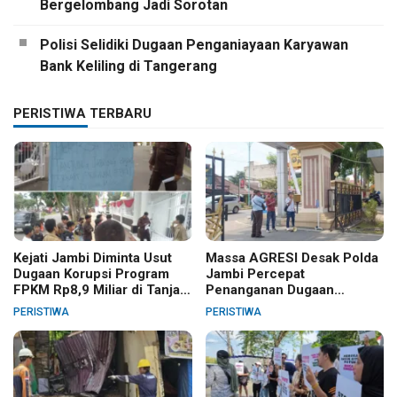
Bergelombang Jadi Sorotan
Polisi Selidiki Dugaan Penganiayaan Karyawan
Bank Keliling di Tangerang
PERISTIWA TERBARU
Kejati Jambi Diminta Usut
Massa AGRESI Desak Polda
Dugaan Korupsi Program
Jambi Percepat
FPKM Rp8,9 Miliar di Tanjab
Penanganan Dugaan
Barat
Pelanggaran Hak Cipta Buku
PERISTIWA
PERISTIWA
Hukum Adat Melayu Jambi