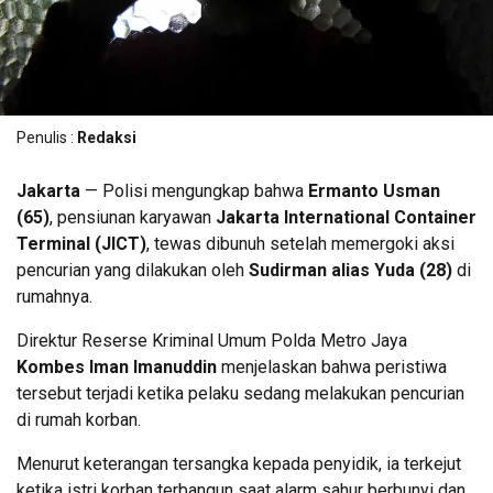
Penulis :
Redaksi
Jakarta
— Polisi mengungkap bahwa
Ermanto Usman
(65)
, pensiunan karyawan
Jakarta International Container
Terminal (JICT)
, tewas dibunuh setelah memergoki aksi
pencurian yang dilakukan oleh
Sudirman alias Yuda (28)
di
rumahnya.
Direktur Reserse Kriminal Umum Polda Metro Jaya
Kombes Iman Imanuddin
menjelaskan bahwa peristiwa
tersebut terjadi ketika pelaku sedang melakukan pencurian
di rumah korban.
Menurut keterangan tersangka kepada penyidik, ia terkejut
ketika istri korban terbangun saat alarm sahur berbunyi dan