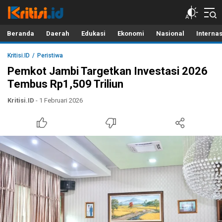
Kritisi.ID
Kritik untuk Negeri!
Beranda
Daerah
Edukasi
Ekonomi
Nasional
Interna
Kritisi.ID
Peristiwa
Pemkot Jambi Targetkan Investasi 2026
Tembus Rp1,509 Triliun
Kritisi.ID
- 1 Februari 2026