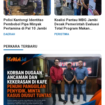
Polisi Kantongi Identitas
Koalisi Pantau MBG Jambi
Pembobol Pipa Minyak
Desak Pemerintah Evaluasi
Pertamina di Pal 10 Jambi
Total Program Makan
Bergizi Gratis
DAERAH
PERISTIWA
PERKARA TERBARU