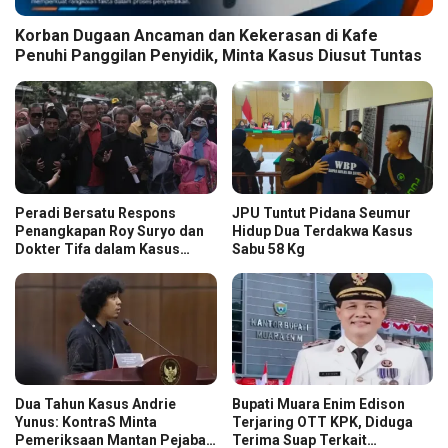
Korban Dugaan Ancaman dan Kekerasan di Kafe
Penuhi Panggilan Penyidik, Minta Kasus Diusut Tuntas
Peradi Bersatu Respons
JPU Tuntut Pidana Seumur
Penangkapan Roy Suryo dan
Hidup Dua Terdakwa Kasus
Dokter Tifa dalam Kasus
Sabu 58 Kg
Dugaan Ijazah Palsu Jokowi
Dua Tahun Kasus Andrie
Bupati Muara Enim Edison
Yunus: KontraS Minta
Terjaring OTT KPK, Diduga
Pemeriksaan Mantan Pejabat
Terima Suap Terkait