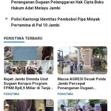
Penanganan Dugaan Pelanggaran Hak Cipta Buku
Hukum Adat Melayu Jambi
Polisi Kantongi Identitas Pembobol Pipa Minyak
Pertamina di Pal 10 Jambi
PERISTIWA TERBARU
Kejati Jambi Diminta Usut
Massa AGRESI Desak Polda
Dugaan Korupsi Program
Jambi Percepat
FPKM Rp8,9 Miliar di Tanjab
Penanganan Dugaan
Barat
Pelanggaran Hak Cipta Buku
PERISTIWA
PERISTIWA
Hukum Adat Melayu Jambi