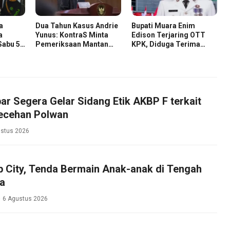
a
Dua Tahun Kasus Andrie
Bupati Muara Enim
a
Yunus: KontraS Minta
Edison Terjaring OTT
Sabu 58
Pemeriksaan Mantan
KPK, Diduga Terima
Pejabat TNI
Suap Terkait Pengadaan
di Pemkab
r Segera Gelar Sidang Etik AKBP F terkait
ecehan Polwan
ustus 2026
p City, Tenda Bermain Anak-anak di Tengah
a
6 Agustus 2026