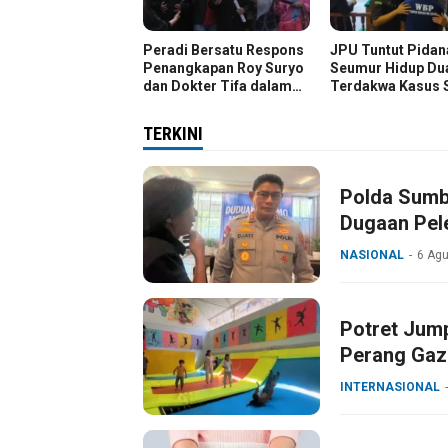
Peradi Bersatu Respons
JPU Tuntut Pidan
Penangkapan Roy Suryo
Seumur Hidup Du
dan Dokter Tifa dalam
Terdakwa Kasus 
Kasus Dugaan Ijazah
Kg
Palsu Jokowi
TERKINI
Polda Sumba
Dugaan Pel
NASIONAL
6 Ag
Potret Jum
Perang Gaz
INTERNASIONAL