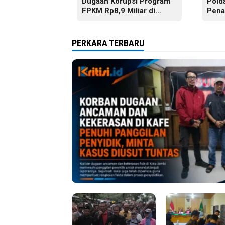
Dugaan Korupsi Program
Pold
FPKM Rp8,9 Miliar di
Pena
Tanjab Barat
Pela
Buku
Jamb
PERKARA TERBARU