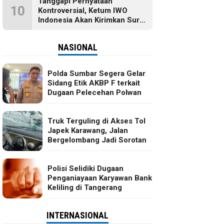
Tanggapi Pernyataan
10
Kontroversial, Ketum IWO
Indonesia Akan Kirimkan Surat
dan Ingin Temui Hotman Paris
NASIONAL
Polda Sumbar Segera Gelar
Sidang Etik AKBP F terkait
Dugaan Pelecehan Polwan
Truk Terguling di Akses Tol
Japek Karawang, Jalan
Bergelombang Jadi Sorotan
Polisi Selidiki Dugaan
Penganiayaan Karyawan Bank
Keliling di Tangerang
INTERNASIONAL