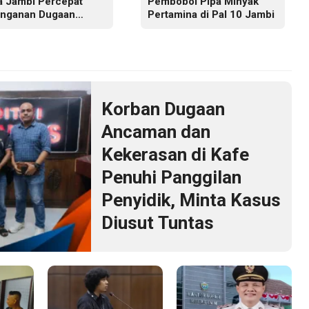
a Jambi Percepat
Pembobol Pipa Minyak
nganan Dugaan
Pertamina di Pal 10 Jambi
nggaran Hak Cipta
 Hukum Adat Melayu
i
Korban Dugaan
Ancaman dan
Kekerasan di Kafe
Penuhi Panggilan
Penyidik, Minta Kasus
Diusut Tuntas