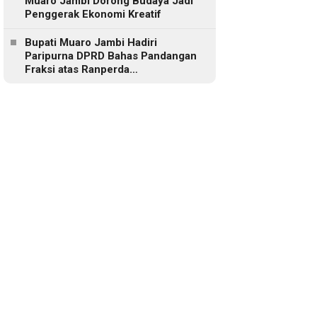
Muaro Jambi Dorong Budaya Jadi
Penggerak Ekonomi Kreatif
Bupati Muaro Jambi Hadiri
Paripurna DPRD Bahas Pandangan
Fraksi atas Ranperda
Pertanggungjawaban APBD 2025