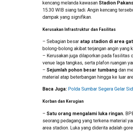
kencang melanda kawasan
Stadion Pakans
15.30 WIB siang tadi. Angin kencang terseb
dampak yang signifikan.
Kerusakan Infrastruktur dan Fasilitas
– Sebagian besar
atap stadion di area gat
bolong-bolong akibat terjangan angin yang k
– Kerusakan juga dilaporkan pada fasilitas 
venue laga tangkas, serta plafon ruangan ya
–
Sejumlah pohon besar tumbang
dan men
material atap beterbangan hingga ke luar a
Baca Juga:
Polda Sumbar Segera Gelar Sid
Korban dan Kerugian
–
Satu orang mengalami luka ringan.
BPB
seorang pedagang yang terkena material ya
area stadion. Luka yang diderita adalah go