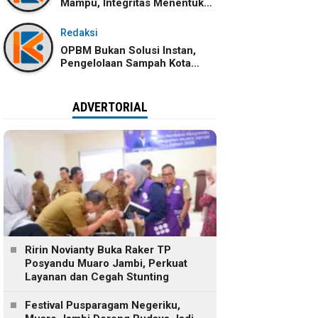
Mampu, Integritas Menentukan
Ke Mana Kemampuan Itu
Dibawa
Redaksi
OPBM Bukan Solusi Instan,
Pengelolaan Sampah Kota
Jambi Tetap Membutuhkan
Kolaborasi
ADVERTORIAL
Ririn Novianty Buka Raker TP
Posyandu Muaro Jambi, Perkuat
Layanan dan Cegah Stunting
Festival Pusparagam Negeriku,