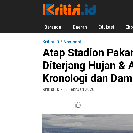
Kritisi.ID
Kritik untuk Negeri!
Beranda
Daerah
Edukasi
Ek
Kritisi.ID
Nasional
Atap Stadion Paka
Diterjang Hujan & 
Kronologi dan Da
Kritisi.ID
- 13 Februari 2026