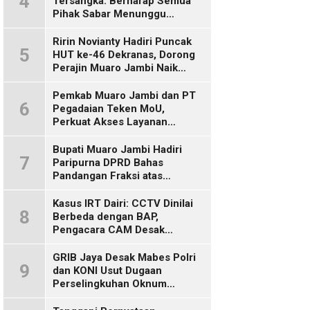
4
Tersangka: Berharap Semua
Pihak Sabar Menunggu
Kepastian Hukum
Ririn Novianty Hadiri Puncak
5
HUT ke-46 Dekranas, Dorong
Perajin Muaro Jambi Naik
Kelas
Pemkab Muaro Jambi dan PT
6
Pegadaian Teken MoU,
Perkuat Akses Layanan
Keuangan bagi Masyarakat
Bupati Muaro Jambi Hadiri
7
Paripurna DPRD Bahas
Pandangan Fraksi atas
Ranperda
Pertanggungjawaban APBD
Kasus IRT Dairi: CCTV Dinilai
8
2025
Berbeda dengan BAP,
Pengacara CAM Desak
Evaluasi Tersangka
GRIB Jaya Desak Mabes Polri
9
dan KONI Usut Dugaan
Perselingkuhan Oknum
Perwira Polda Jambi