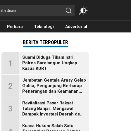
Perkara
Teknologi
Advertorial
BERITA TERPOPULER
Suami Diduga Tikam Istri,
1
Polres Sarolangun Ungkap
Kasus KDRT
Jembatan Gentala Arasy Gelap
2
Gulita, Pengunjung Berharap
Penerangan dan Keamanan
Segera Dibenahi
Revitalisasi Pasar Rakyat
3
Talang Banjar: Mengawal
Dampak Investasi Daerah demi
Ekonomi Berkelanjutan
Kuasa Hukum Salah Satu