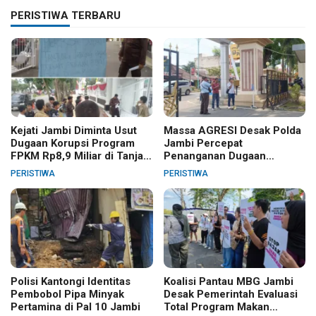
PERISTIWA TERBARU
Kejati Jambi Diminta Usut
Massa AGRESI Desak Polda
Dugaan Korupsi Program
Jambi Percepat
FPKM Rp8,9 Miliar di Tanjab
Penanganan Dugaan
Barat
Pelanggaran Hak Cipta Buku
PERISTIWA
PERISTIWA
Hukum Adat Melayu Jambi
Polisi Kantongi Identitas
Koalisi Pantau MBG Jambi
Pembobol Pipa Minyak
Desak Pemerintah Evaluasi
Pertamina di Pal 10 Jambi
Total Program Makan