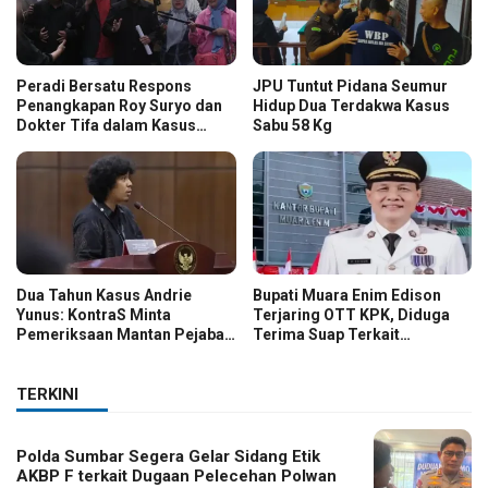
Peradi Bersatu Respons
JPU Tuntut Pidana Seumur
Penangkapan Roy Suryo dan
Hidup Dua Terdakwa Kasus
Dokter Tifa dalam Kasus
Sabu 58 Kg
Dugaan Ijazah Palsu Jokowi
Dua Tahun Kasus Andrie
Bupati Muara Enim Edison
Yunus: KontraS Minta
Terjaring OTT KPK, Diduga
Pemeriksaan Mantan Pejabat
Terima Suap Terkait
TNI
Pengadaan di Pemkab
TERKINI
Polda Sumbar Segera Gelar Sidang Etik
AKBP F terkait Dugaan Pelecehan Polwan