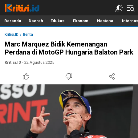
Kritisi.ID
Kritik untuk Negeri!
Beranda
Daerah
Edukasi
Ekonomi
Nasional
Interna
Kritisi.ID
Berita
Marc Marquez Bidik Kemenangan
Perdana di MotoGP Hungaria Balaton Park
Kritisi.ID
- 22 Agustus 2025