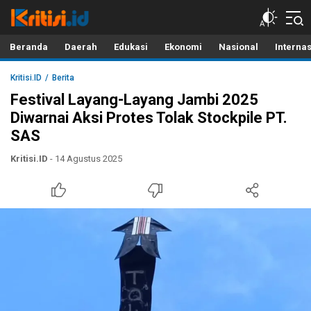
Kritisi.ID
Kritik untuk Negeri!
Beranda
Daerah
Edukasi
Ekonomi
Nasional
Interna
Kritisi.ID
Berita
Festival Layang-Layang Jambi 2025
Diwarnai Aksi Protes Tolak Stockpile PT.
SAS
Kritisi.ID
- 14 Agustus 2025