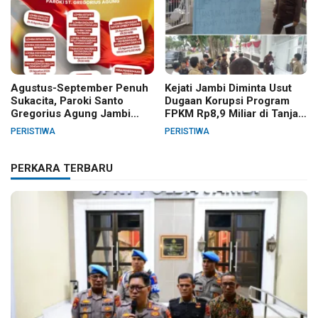
Agustus-September Penuh
Kejati Jambi Diminta Usut
Sukacita, Paroki Santo
Dugaan Korupsi Program
Gregorius Agung Jambi
FPKM Rp8,9 Miliar di Tanjab
Gelar Berbagai Kegiatan
Barat
PERISTIWA
PERISTIWA
HUT RI dan HUT Paroki
PERKARA TERBARU