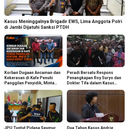
Kasus Meninggalnya Brigadir EWS, Lima Anggota Polri
di Jambi Dijatuhi Sanksi PTDH
Korban Dugaan Ancaman dan
Peradi Bersatu Respons
Kekerasan di Kafe Penuhi
Penangkapan Roy Suryo dan
Panggilan Penyidik, Minta
Dokter Tifa dalam Kasus
Kasus Diusut Tuntas
Dugaan Ijazah Palsu Jokowi
JPU Tuntut Pidana Seumur
Dua Tahun Kasus Andrie