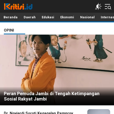
Kritisi.ID
Kritik untuk Negeri!
Beranda
Daerah
Edukasi
Ekonomi
Nasional
Interna
OPINI
Peran Pemuda Jambi di Tengah Ketimpangan
Sosial Rakyat Jambi
Dr. Noviardi Soroti Kegagalan Pemprov