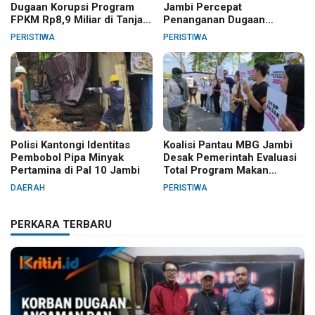
Dugaan Korupsi Program
Jambi Percepat
FPKM Rp8,9 Miliar di Tanjab
Penanganan Dugaan
Barat
Pelanggaran Hak Cipta Buku
PERISTIWA
PERISTIWA
Hukum Adat Melayu Jambi
Polisi Kantongi Identitas
Koalisi Pantau MBG Jambi
Pembobol Pipa Minyak
Desak Pemerintah Evaluasi
Pertamina di Pal 10 Jambi
Total Program Makan
Bergizi Gratis
DAERAH
PERISTIWA
PERKARA TERBARU