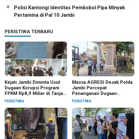
Polisi Kantongi Identitas Pembobol Pipa Minyak
Pertamina di Pal 10 Jambi
PERISTIWA TERBARU
Kejati Jambi Diminta Usut
Massa AGRESI Desak Polda
Dugaan Korupsi Program
Jambi Percepat
FPKM Rp8,9 Miliar di Tanjab
Penanganan Dugaan
Barat
Pelanggaran Hak Cipta Buku
PERISTIWA
PERISTIWA
Hukum Adat Melayu Jambi