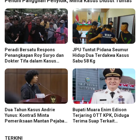
Penuhi Panggilan Penyidik, Minta Kasus Diusut Tuntas
Peradi Bersatu Respons
JPU Tuntut Pidana Seumur
Penangkapan Roy Suryo dan
Hidup Dua Terdakwa Kasus
Dokter Tifa dalam Kasus
Sabu 58 Kg
Dugaan Ijazah Palsu Jokowi
Dua Tahun Kasus Andrie
Bupati Muara Enim Edison
Yunus: KontraS Minta
Terjaring OTT KPK, Diduga
Pemeriksaan Mantan Pejabat
Terima Suap Terkait
TNI
Pengadaan di Pemkab
TERKINI